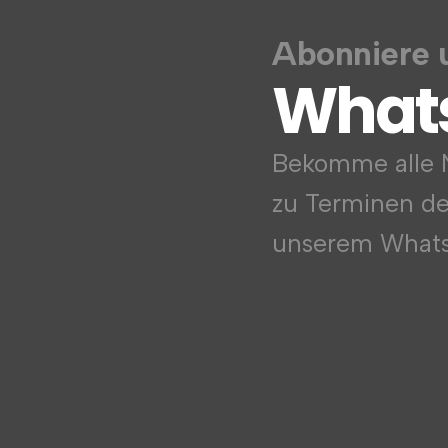
Abonniere 
What
Bekomme alle N
zu Terminen d
unserem Whats