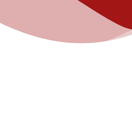
MISSIONS
WERK
“
Dennigstraße 22
75179 Pforzheim