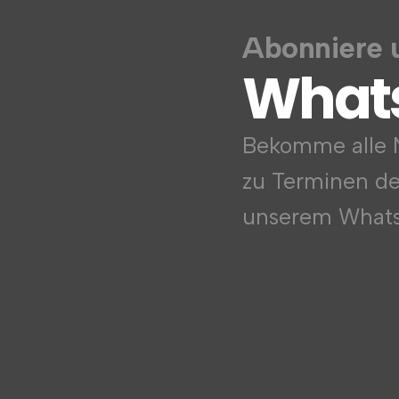
Abonniere 
What
Bekomme alle N
zu Terminen d
unserem Whats